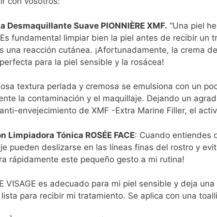
ir con vosotros:
a Desmaquillante Suave PIONNIÈRE XMF.
“Una piel he
»Es fundamental limpiar bien la piel antes de recibir un 
es una reacción cutánea. ¡Afortunadamente, la crema 
erfecta para la piel sensible y la rosácea!
osa textura perlada y cremosa se emulsiona con un poc
nte la contaminación y el maquillaje. Dejando un agrada
anti-envejecimiento de XMF -Extra Marine Filler, el acti
ón Limpiadora Tónica ROSÉE FACE
: Cuando entiendes 
je pueden deslizarse en las líneas finas del rostro y evi
ora rápidamente este pequeño gesto a mi rutina!
 VISAGE es adecuado para mi piel sensible y deja una li
 lista para recibir mi tratamiento. Se aplica con una toall