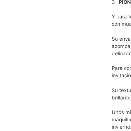
3-
PION
Y para t
con muc
Su enva
acompañ
delicad
Para com
invitaci
Su textu
brillant
Unos min
maquilla
invierno