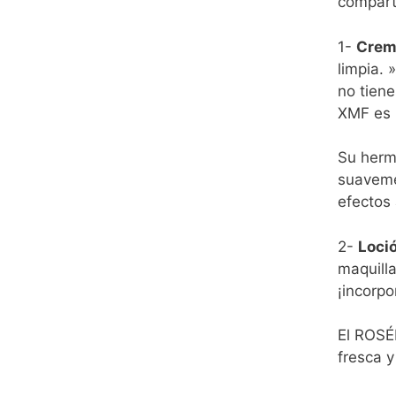
compart
1-
Crem
limpia. 
no tien
XMF es p
Su herm
suaveme
efectos 
2-
Loci
maquilla
¡incorp
El ROSÉE
fresca y