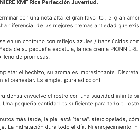
NIÈRE XMF Rica Perfección Juventud.
erminar con una nota alta ,el gran favorito , el gran am
ha diferencia, de las mejores cremas antiedad que exis
se en un contorno con reflejos azules / translúcidos c
ada de su pequeña espátula, la rica crema PIONNIÈRE X
o lleno de promesas.
pletar el hechizo, su aroma es impresionante. Discreta
ón al bienestar. Es simple, ¡pura adicción!
ra densa envuelve el rostro con una suavidad infinita s
e. Una pequeña cantidad es suficiente para todo el rostro
utos más tarde, la piel está “tersa”, aterciopelada, cóm
je. La hidratación dura todo el día. Ni enrojecimiento, ni
.