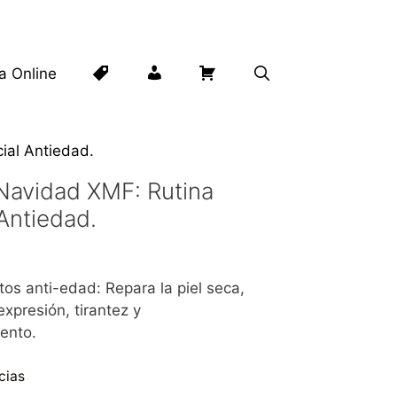
Lista
Mi
Carrito
ta Online
de
cuenta
ial Antiedad.
deseos
Navidad XMF: Rutina
 Antiedad.
os anti-edad: Repara la piel seca,
expresión, tirantez y
ento.
cias