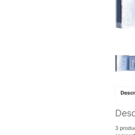
Descr
Desc
3 produ