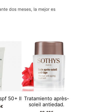
nte dos meses, la mejor es
pf 50+ II
Tratamiento après-
soleil antiedad.
5
€