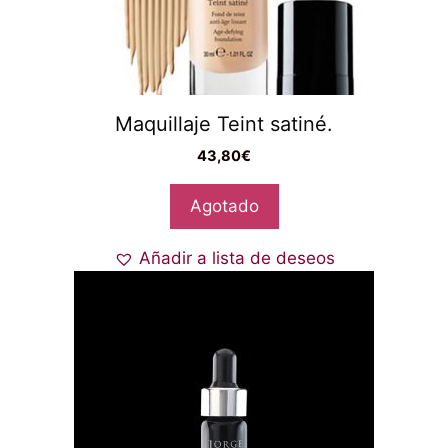
Maquillaje Teint satiné.
43,80
€
Agotado
Añadir a lista de deseos