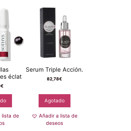
las
Serum Triple Acción.
es éclat
82,78
€
0
€
ado
Agotado
 lista de
Añadir a lista de
os
deseos