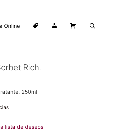
Lista
Mi
Carrito
ta Online
de
cuenta
deseos
orbet Rich.
ratante. 250ml
cias
 a lista de deseos