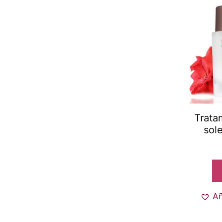
Trata
sole
Añ