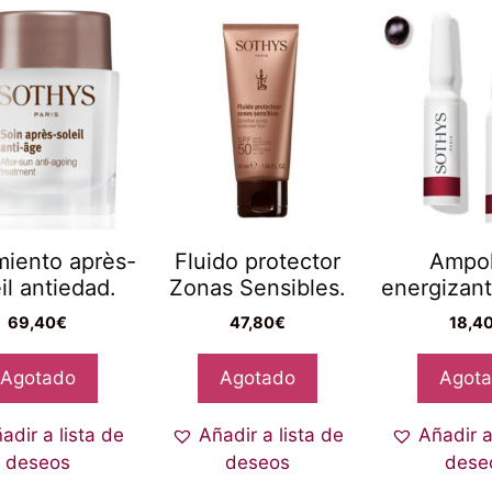
miento après-
Fluido protector
Ampol
il antiedad.
Zonas Sensibles.
energizant
69,40
€
47,80
€
18,4
Agotado
Agotado
Agot
adir a lista de
Añadir a lista de
Añadir a
deseos
deseos
dese