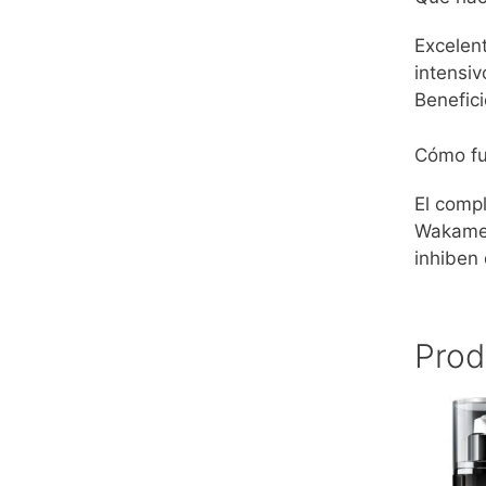
Excelent
intensi
Benefici
Cómo fu
El comp
Wakame p
inhiben 
Prod