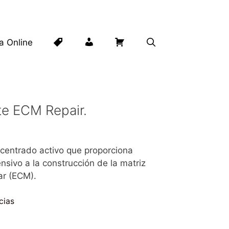
Lista
Mi
Carrito
ta Online
de
cuenta
deseos
te ECM Repair.
ncentrado activo que proporciona
nsivo a la construcción de la matriz
ar (ECM).
cias