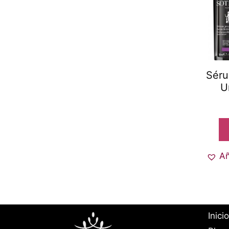
Sér
U
Añ
Inicio