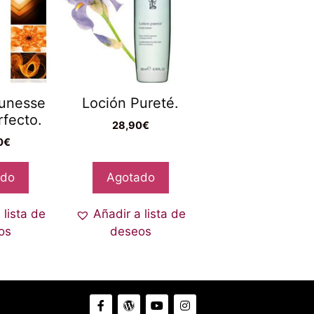
unesse
Loción Pureté.
rfecto.
28,90
€
0
€
ado
Agotado
 lista de
Añadir a lista de
os
deseos