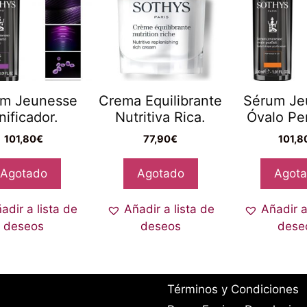
um Jeunesse
Crema Equilibrante
Sérum Je
nificador.
Nutritiva Rica.
Óvalo Pe
101,80
€
77,90
€
101,8
Agotado
Agotado
Agot
adir a lista de
Añadir a lista de
Añadir a
deseos
deseos
dese
Términos y Condiciones