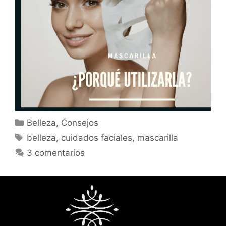
Belleza
,
Consejos
belleza
,
cuidados faciales
,
mascarilla
3 comentarios