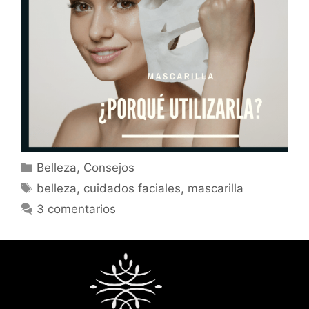
Belleza
,
Consejos
belleza
,
cuidados faciales
,
mascarilla
3 comentarios