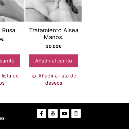
 Rusa.
Tratamiento Aisea
Manos.
0
€
30,00
€
carrito
Añadir al carrito
 lista de
Añadir a lista de
os
deseos
es