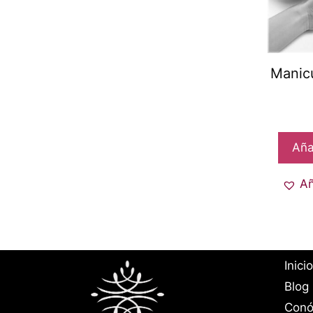
Manic
Aña
Añ
Inicio
Blog
Conó