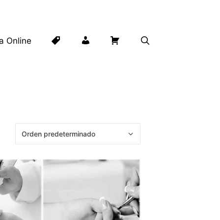
Lista
Mi
Carrito
ta Online
de
cuenta
deseos