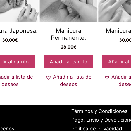
ura Japonesa.
Manicura
Manicura
Permanente.
30,00
€
30,0
28,00
€
dir al carrito
Añadir al carrito
Añadir al 
adir a lista de
Añadir a lista de
Añadir a
deseos
deseos
dese
Términos y Condiciones
Pago, Envio y Devolucion
cenos
Política de Privacidad