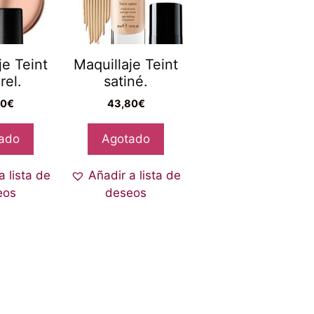
je Teint
Maquillaje Teint
rel.
satiné.
00
€
43,80
€
ado
Agotado
a lista de
Añadir a lista de
eos
deseos